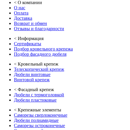
<
О компании
О нас
Оплата
Доставка
Возврат и обмен
Отзывы и благодарности
<
Информация
Сертификаты
Подбор кровельного крепежа
Подбор фасадного дюбеля
<
Кровельный крепеж
Телескопический крепеж
Дюбели винтовые
Винтовой крепеж
<
Фасадный крепеж
Дюбели с термоголовкой
Дюбели пластиковые
<
Крепежные элементы
Саморезы сверлоконечные
Дюбели полиамидные
Саморезы остроконечные