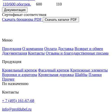
110/600 обогрев.
600
110
Документация
Сертификат соответствия
Скачать брошюры PDF
Скачать каталог PDF
Меню
Продукция
О компании
Оплата
Доставка
Возврат и обмен
Документация
Контакты
Отзывы и благодарственные письма
Продукция
Кровельный крепеж
Фасадный крепеж
Крепежные элементы
Воронки и аэраторы
Кровельная дорожка
Шайбы
Планки
Прочее
По назначению
Контакты
+ 7 (495) 161-67-68
info@profdubel.ru