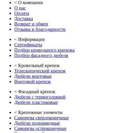
<
О компании
О нас
Оплата
Доставка
Возврат и обмен
Отзывы и благодарности
<
Информация
Сертификаты
Подбор кровельного крепежа
Подбор фасадного дюбеля
<
Кровельный крепеж
Телескопический крепеж
Дюбели винтовые
Винтовой крепеж
<
Фасадный крепеж
Дюбели с термоголовкой
Дюбели пластиковые
<
Крепежные элементы
Саморезы сверлоконечные
Дюбели полиамидные
Саморезы остроконечные