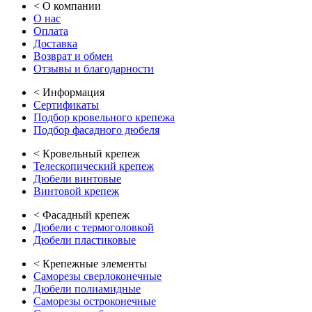
<
О компании
О нас
Оплата
Доставка
Возврат и обмен
Отзывы и благодарности
<
Информация
Сертификаты
Подбор кровельного крепежа
Подбор фасадного дюбеля
<
Кровельный крепеж
Телескопический крепеж
Дюбели винтовые
Винтовой крепеж
<
Фасадный крепеж
Дюбели с термоголовкой
Дюбели пластиковые
<
Крепежные элементы
Саморезы сверлоконечные
Дюбели полиамидные
Саморезы остроконечные