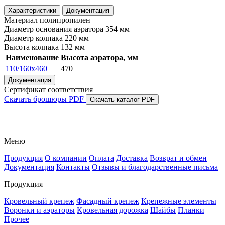
Характеристики
Документация
Материал
полипропилен
Диаметр основания аэратора
354 мм
Диаметр колпака
220 мм
Высота колпака
132 мм
Наименование
Высота аэратора, мм
110/160x460
470
Документация
Сертификат соответствия
Скачать брошюры PDF
Скачать каталог PDF
Меню
Продукция
О компании
Оплата
Доставка
Возврат и обмен
Документация
Контакты
Отзывы и благодарственные письма
Продукция
Кровельный крепеж
Фасадный крепеж
Крепежные элементы
Воронки и аэраторы
Кровельная дорожка
Шайбы
Планки
Прочее