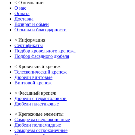
<
О компании
О нас
Оплата
Доставка
Возврат и обмен
Отзывы и благодарности
<
Информация
Сертификаты
Подбор кровельного крепежа
Подбор фасадного дюбеля
<
Кровельный крепеж
Телескопический крепеж
Дюбели винтовые
Винтовой крепеж
<
Фасадный крепеж
Дюбели с термоголовкой
Дюбели пластиковые
<
Крепежные элементы
Саморезы сверлоконечные
Дюбели полиамидные
Саморезы остроконечные