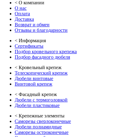
<
О компании
О нас
Оплата
Доставка
Возврат и обмен
Отзывы и благодарности
<
Информация
Сертификаты
Подбор кровельного крепежа
Подбор фасадного дюбеля
<
Кровельный крепеж
Телескопический крепеж
Дюбели винтовые
Винтовой крепеж
<
Фасадный крепеж
Дюбели с термоголовкой
Дюбели пластиковые
<
Крепежные элементы
Саморезы сверлоконечные
Дюбели полиамидные
Саморезы остроконечные