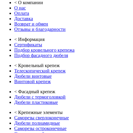
<
О компании
О нас
Оплата
Доставка
Возврат и обмен
Отзывы и благодарности
<
Информация
Сертификаты
Подбор кровельного крепежа
Подбор фасадного дюбеля
<
Кровельный крепеж
Телескопический крепеж
Дюбели винтовые
Винтовой крепеж
<
Фасадный крепеж
Дюбели с термоголовкой
Дюбели пластиковые
<
Крепежные элементы
Саморезы сверлоконечные
Дюбели полиамидные
Саморезы остроконечные