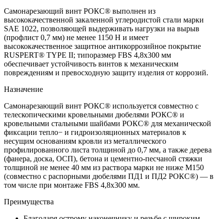
Самонарезающий винт РОКС® выполнен из
высококачественной закаленной углеродистой стали марки
SAE 1022, позволяющей выдерживать нагрузки на вырыв
(профлист 0,7 мм) не менее 1150 Н и имеет
высококачественное защитное антикоррозийное покрытие
RUSPERT® TYPE II; типоразмер FBS 4,8x300 мм
обеспечивает устойчивость винтов к механическим
повреждениям и превосходную защиту изделия от коррозий.
Назначение
Самонарезающий винт РОКС® используется совместно с
телескопическими кровельными дюбелями РОКС® и
кровельными стальными шайбами РОКС® для механической
фиксации тепло− и гидроизоляционных материалов к
несущим основаниям кровли из металлического
профилированного листа толщиной до 0,7 мм, а также дерева
(фанера, доска, ОСП), бетона и цементно-песчаной стяжки
толщиной не менее 40 мм из раствора марки не ниже М150
(совместно с распорными дюбелями ПД1 и ПД2 РОКС®) — в
том числе при монтаже FBS 4,8x300 мм.
Преимущества
Благодаря острому наконечнику и резьбе с широким