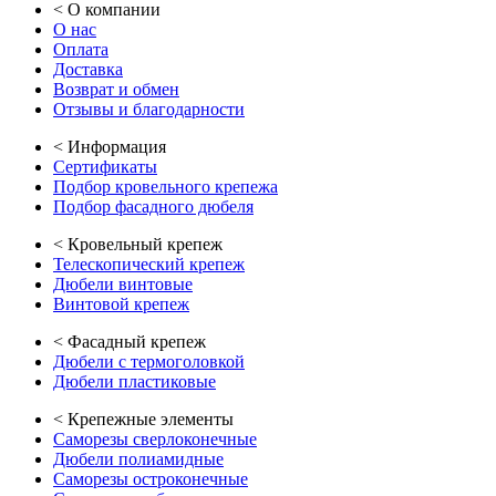
<
О компании
О нас
Оплата
Доставка
Возврат и обмен
Отзывы и благодарности
<
Информация
Сертификаты
Подбор кровельного крепежа
Подбор фасадного дюбеля
<
Кровельный крепеж
Телескопический крепеж
Дюбели винтовые
Винтовой крепеж
<
Фасадный крепеж
Дюбели с термоголовкой
Дюбели пластиковые
<
Крепежные элементы
Саморезы сверлоконечные
Дюбели полиамидные
Саморезы остроконечные