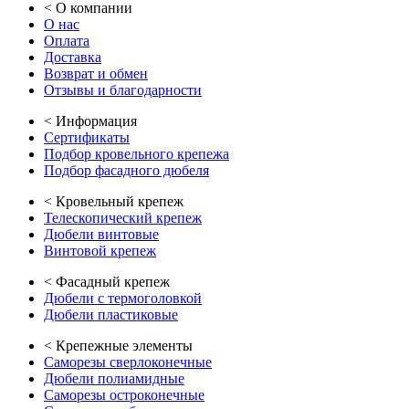
<
О компании
О нас
Оплата
Доставка
Возврат и обмен
Отзывы и благодарности
<
Информация
Сертификаты
Подбор кровельного крепежа
Подбор фасадного дюбеля
<
Кровельный крепеж
Телескопический крепеж
Дюбели винтовые
Винтовой крепеж
<
Фасадный крепеж
Дюбели с термоголовкой
Дюбели пластиковые
<
Крепежные элементы
Саморезы сверлоконечные
Дюбели полиамидные
Саморезы остроконечные