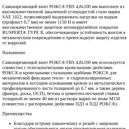
Самонарезающий винт РОКС® FBS 4,8x100 мм выполнен из
высококачественной закаленной углеродистой стали марки
SAE 1022, позволяющей выдерживать нагрузки на вырыв
(профлист 0,7 мм) не менее 1150 Н и имеет
высококачественное защитное антикоррозийное покрытие
RUSPERT® TYPE II, обеспечивающее устойчивость винтов к
механическим повреждениям и превосходную защиту изделия
от коррозий.
Назначение
Самонарезающий винт РОКС® FBS 4,8x100 мм используется
совместно с телескопическими кровельными дюбелями
РОКС® и кровельными стальными шайбами РОКС® для
механической фиксации тепло− и гидроизоляционных
материалов к несущим основаниям кровли из металлического
профилированного листа толщиной до 0,7 мм, а также дерева
(фанера, доска, ОСП), бетона и цементно-песчаной стяжки
толщиной не менее 40 мм из раствора марки не ниже М150
(совместно с распорными дюбелями ПД1 и ПД2 РОКС®).
Преимущества
Благодаря острому наконечнику и резьбе с широким
шагом обеспечивается легкое просверливание надежное