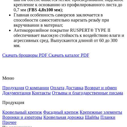
крепление к основанию из профилированного листа до
0,7 мм (
FBS 4,8x100 мм
);
Главная особенность саморезов заключается в
способности самостоятельно нарезать резьбу при
вкручивании в материал;
Антикоррозийное покрытие RUSPERT® TYPE II
обеспечивает высокую стойкость к воздействию влаги и
агрессивных сред. Выпускаются длиной от 60 до 300
мм.
Скачать брошюры PDF
Скачать каталог PDF
Меню
Продукция
О компании
Оплата
Доставка
Возврат и обмен
Документация
Контакты
Отзывы и благодарственные письма
Продукция
Кровельный крепеж
Фасадный крепеж
Крепежные элементы
Воронки и аэраторы
Кровельная дорожка
Шайбы
Планки
Прочее