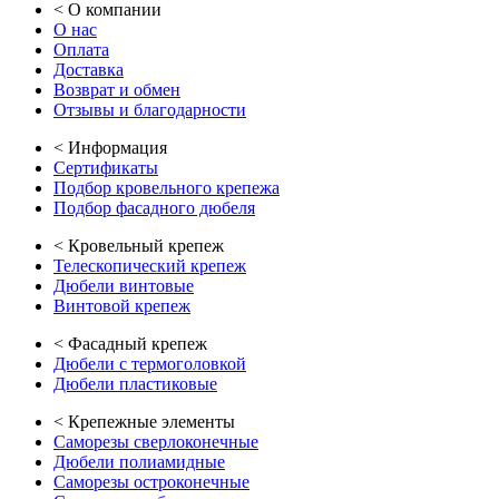
<
О компании
О нас
Оплата
Доставка
Возврат и обмен
Отзывы и благодарности
<
Информация
Сертификаты
Подбор кровельного крепежа
Подбор фасадного дюбеля
<
Кровельный крепеж
Телескопический крепеж
Дюбели винтовые
Винтовой крепеж
<
Фасадный крепеж
Дюбели с термоголовкой
Дюбели пластиковые
<
Крепежные элементы
Саморезы сверлоконечные
Дюбели полиамидные
Саморезы остроконечные