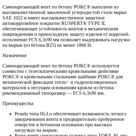
Самонарезающий винт по бетону РОКС® выполнен из
высококачественной закаленной углеродистой стали марки
SAE 1022 и имеет высококачественное защитное
антикоррозийное покрытие RUSPERT® TYPE II,
обеспечивающее устойчивость винтов к механическим
повреждениям и превосходную защиту изделия от коррозий;
исполнение FCS 6,3x90 мм позволяет выдерживать нагрузки
на вырыв (из бетона B25) не менее 1860 Н.
Назначение
Самонарезающий винт по бетону РОКС® используется
совместно с телескопическими кровельными дюбелями
РОКС® и кровельными стальными шайбами РОКС® для
механической фиксации тепло− и гидроизоляционных
материалов к несущим основаниям кровли из бетона;
рекомендованный типоразмер — FCS 6,3x90 мм.
Преимущества
Резьба типа Hi-Lo обеспечивает возможность легкого
заворачивания винта в предварительно пробуренное
отверстие в бетонном основании при высоких
нагрузках на вырыв;
Винт имеет специальную головку типа TORX 30, что