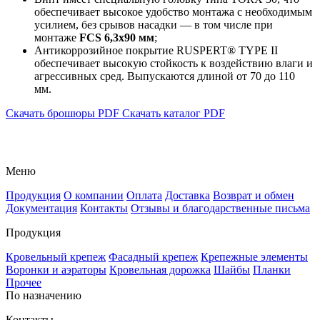
обеспечивает высокое удобство монтажа с необходимым
усилием, без срывов насадки — в том числе при
монтаже
FCS 6,3x90 мм
;
Антикоррозийное покрытие RUSPERT® TYPE II
обеспечивает высокую стойкость к воздействию влаги и
агрессивных сред. Выпускаются длиной от 70 до 110
мм.
Скачать брошюры PDF
Скачать каталог PDF
Меню
Продукция
О компании
Оплата
Доставка
Возврат и обмен
Документация
Контакты
Отзывы и благодарственные письма
Продукция
Кровельный крепеж
Фасадный крепеж
Крепежные элементы
Воронки и аэраторы
Кровельная дорожка
Шайбы
Планки
Прочее
По назначению
Контакты