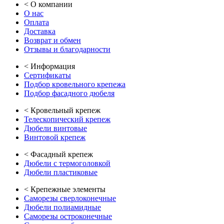
<
О компании
О нас
Оплата
Доставка
Возврат и обмен
Отзывы и благодарности
<
Информация
Сертификаты
Подбор кровельного крепежа
Подбор фасадного дюбеля
<
Кровельный крепеж
Телескопический крепеж
Дюбели винтовые
Винтовой крепеж
<
Фасадный крепеж
Дюбели с термоголовкой
Дюбели пластиковые
<
Крепежные элементы
Саморезы сверлоконечные
Дюбели полиамидные
Саморезы остроконечные