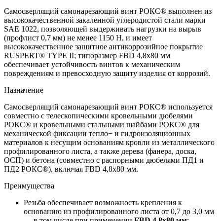
Самосверлящий самонарезающий винт РОКС® выполнен из
высококачественной закаленной углеродистой стали марки
SAE 1022, позволяющей выдерживать нагрузки на вырыв
(профлист 0,7 мм) не менее 1150 Н, и имеет
высококачественное защитное антикоррозийное покрытие
RUSPERT® TYPE II; типоразмер FBD 4,8x80 мм
обеспечивает устойчивость винтов к механическим
повреждениям и превосходную защиту изделия от коррозий.
Назначение
Самосверлящий самонарезающий винт РОКС® используется
совместно с телескопическими кровельными дюбелями
РОКС® и кровельными стальными шайбами РОКС® для
механической фиксации тепло− и гидроизоляционных
материалов к несущим основаниям кровли из металлического
профилированного листа, а также дерева (фанера, доска,
ОСП) и бетона (совместно с распорными дюбелями ПД1 и
ПД2 РОКС®), включая FBD 4,8x80 мм.
Преимущества
Резьба обеспечивает возможность крепления к
основанию из профилированного листа от 0,7 до 3,0 мм
— в том числе при применении
FBD 4,8x80 мм
;