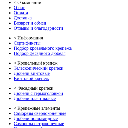
<
О компании
О нас
Оплата
Доставка
Возврат и обмен
Отзывы и благодарности
<
Информация
Сертификаты
Подбор кровельного крепежа
Подбор фасадного дюбеля
<
Кровельный крепеж
Телескопический крепеж
Дюбели винтовые
Винтовой крепеж
<
Фасадный крепеж
Дюбели с термоголовкой
Дюбели пластиковые
<
Крепежные элементы
Саморезы сверлоконечные
Дюбели полиамидные
Саморезы остроконечные