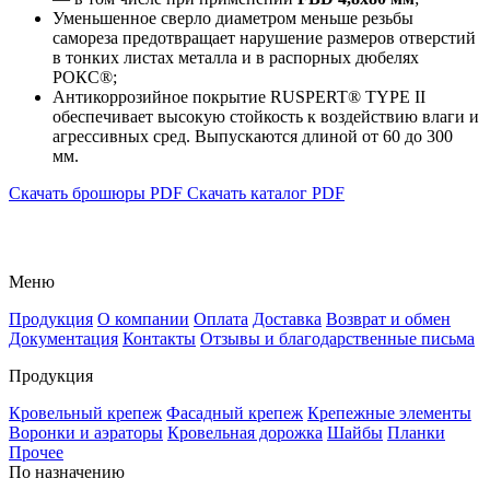
Уменьшенное сверло диаметром меньше резьбы
самореза предотвращает нарушение размеров отверстий
в тонких листах металла и в распорных дюбелях
РОКС®;
Антикоррозийное покрытие RUSPERT® TYPE II
обеспечивает высокую стойкость к воздействию влаги и
агрессивных сред. Выпускаются длиной от 60 до 300
мм.
Скачать брошюры PDF
Скачать каталог PDF
Меню
Продукция
О компании
Оплата
Доставка
Возврат и обмен
Документация
Контакты
Отзывы и благодарственные письма
Продукция
Кровельный крепеж
Фасадный крепеж
Крепежные элементы
Воронки и аэраторы
Кровельная дорожка
Шайбы
Планки
Прочее
По назначению