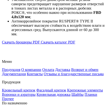
самореза предотвращает нарушение размеров отверстий
в тонких листах металла и в распорных дюбелях
РОКС®, что особенно важно при использовании
FBD
4,8x120 мм
;
Антикоррозийное покрытие RUSPERT® TYPE II
обеспечивает высокую стойкость к воздействию влаги и
агрессивных сред. Выпускаются длиной от 60 до 300
мм.
Скачать брошюры PDF
Скачать каталог PDF
Меню
Продукция
О компании
Оплата
Доставка
Возврат и обмен
Документация
Контакты
Отзывы и благодарственные письма
Продукция
Кровельный крепеж
Фасадный крепеж
Крепежные элементы
Воронки и аэраторы
Кровельная дорожка
Шайбы
Планки
Прочее
По назначению