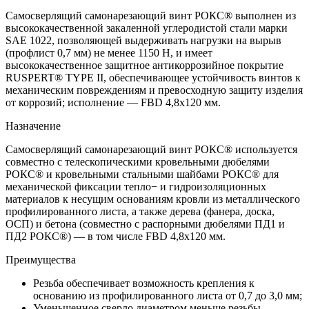
Самосверлящий самонарезающий винт РОКС® выполнен из
высококачественной закаленной углеродистой стали марки
SAE 1022, позволяющей выдерживать нагрузки на вырыв
(профлист 0,7 мм) не менее 1150 Н, и имеет
высококачественное защитное антикоррозийное покрытие
RUSPERT® TYPE II, обеспечивающее устойчивость винтов к
механическим повреждениям и превосходную защиту изделия
от коррозий; исполнение — FBD 4,8x120 мм.
Назначение
Самосверлящий самонарезающий винт РОКС® используется
совместно с телескопическими кровельными дюбелями
РОКС® и кровельными стальными шайбами РОКС® для
механической фиксации тепло− и гидроизоляционных
материалов к несущим основаниям кровли из металлического
профилированного листа, а также дерева (фанера, доска,
ОСП) и бетона (совместно с распорными дюбелями ПД1 и
ПД2 РОКС®) — в том числе FBD 4,8x120 мм.
Преимущества
Резьба обеспечивает возможность крепления к
основанию из профилированного листа от 0,7 до 3,0 мм;
Уменьшенное сверло диаметром меньше резьбы