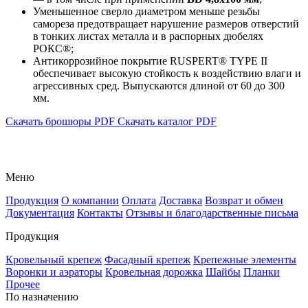
Уменьшенное сверло диаметром меньше резьбы
самореза предотвращает нарушение размеров отверстий
в тонких листах металла и в распорных дюбелях
РОКС®;
Антикоррозийное покрытие RUSPERT® TYPE II
обеспечивает высокую стойкость к воздействию влаги и
агрессивных сред. Выпускаются длиной от 60 до 300
мм.
Скачать брошюры PDF
Скачать каталог PDF
Меню
Продукция
О компании
Оплата
Доставка
Возврат и обмен
Документация
Контакты
Отзывы и благодарственные письма
Продукция
Кровельный крепеж
Фасадный крепеж
Крепежные элементы
Воронки и аэраторы
Кровельная дорожка
Шайбы
Планки
Прочее
По назначению