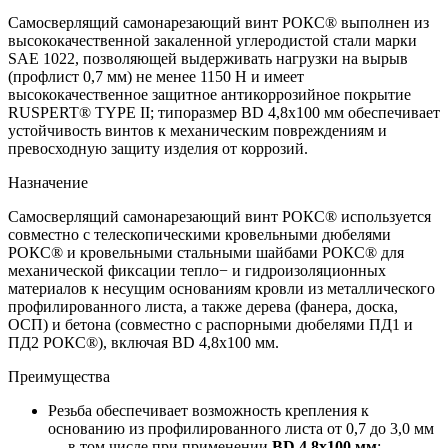
Самосверлящий самонарезающий винт РОКС® выполнен из
высококачественной закаленной углеродистой стали марки
SAE 1022, позволяющей выдерживать нагрузки на вырыв
(профлист 0,7 мм) не менее 1150 Н и имеет
высококачественное защитное антикоррозийное покрытие
RUSPERT® TYPE II; типоразмер BD 4,8x100 мм обеспечивает
устойчивость винтов к механическим повреждениям и
превосходную защиту изделия от коррозий.
Назначение
Самосверлящий самонарезающий винт РОКС® используется
совместно с телескопическими кровельными дюбелями
РОКС® и кровельными стальными шайбами РОКС® для
механической фиксации тепло− и гидроизоляционных
материалов к несущим основаниям кровли из металлического
профилированного листа, а также дерева (фанера, доска,
ОСП) и бетона (совместно с распорными дюбелями ПД1 и
ПД2 РОКС®), включая BD 4,8x100 мм.
Преимущества
Резьба обеспечивает возможность крепления к
основанию из профилированного листа от 0,7 до 3,0 мм
— в том числе при применении
BD 4,8x100 мм
;