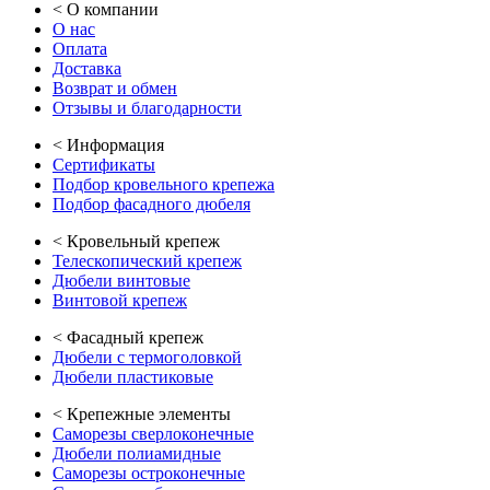
<
О компании
О нас
Оплата
Доставка
Возврат и обмен
Отзывы и благодарности
<
Информация
Сертификаты
Подбор кровельного крепежа
Подбор фасадного дюбеля
<
Кровельный крепеж
Телескопический крепеж
Дюбели винтовые
Винтовой крепеж
<
Фасадный крепеж
Дюбели с термоголовкой
Дюбели пластиковые
<
Крепежные элементы
Саморезы сверлоконечные
Дюбели полиамидные
Саморезы остроконечные