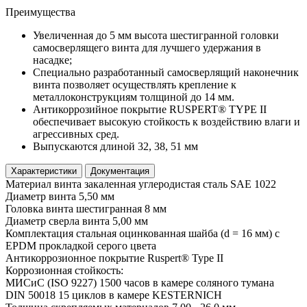
Преимущества
Увеличенная до 5 мм высота шестигранной головки
самосверлящего винта для лучшего удержания в
насадке;
Специально разработанный самосверлящий наконечник
винта позволяет осуществлять крепление к
металлоконструкциям толщиной до 14 мм.
Антикоррозийное покрытие RUSPERT® TYPE II
обеспечивает высокую стойкость к воздействию влаги и
агрессивных сред.
Выпускаются длиной 32, 38, 51 мм
Характеристики
Документация
Материал винта
закаленная углеродистая сталь SAE 1022
Диаметр винта
5,50 мм
Головка винта
шестигранная 8 мм
Диаметр сверла винта
5,00 мм
Комплектация
стальная оцинкованная шайба (d = 16 мм) с
EPDM прокладкой серого цвета
Антикоррозионное покрытие
Ruspert® Type II
Коррозионная стойкость:
МИСиС (ISO 9227)
1500 часов в камере соляного тумана
DIN 50018
15 циклов в камере KESTERNICH