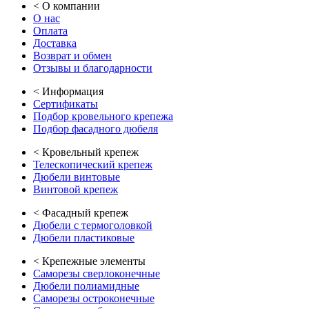
<
О компании
О нас
Оплата
Доставка
Возврат и обмен
Отзывы и благодарности
<
Информация
Сертификаты
Подбор кровельного крепежа
Подбор фасадного дюбеля
<
Кровельный крепеж
Телескопический крепеж
Дюбели винтовые
Винтовой крепеж
<
Фасадный крепеж
Дюбели с термоголовкой
Дюбели пластиковые
<
Крепежные элементы
Саморезы сверлоконечные
Дюбели полиамидные
Саморезы остроконечные