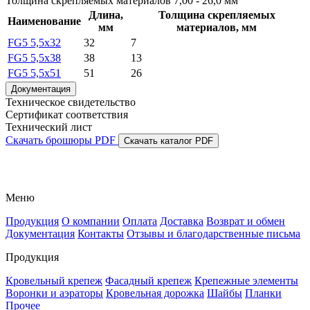
Толщина скрепляемых материалов
7,00 - 26,0 мм
Длина,
Толщина скрепляемых
Наименование
мм
материалов, мм
FG5 5,5х32
32
7
FG5 5,5х38
38
13
FG5 5,5х51
51
26
Документация
Техническое свидетельство
Сертификат соответствия
Технический лист
Скачать брошюры PDF
Скачать каталог PDF
Меню
Продукция
О компании
Оплата
Доставка
Возврат и обмен
Документация
Контакты
Отзывы и благодарственные письма
Продукция
Кровельный крепеж
Фасадный крепеж
Крепежные элементы
Воронки и аэраторы
Кровельная дорожка
Шайбы
Планки
Прочее