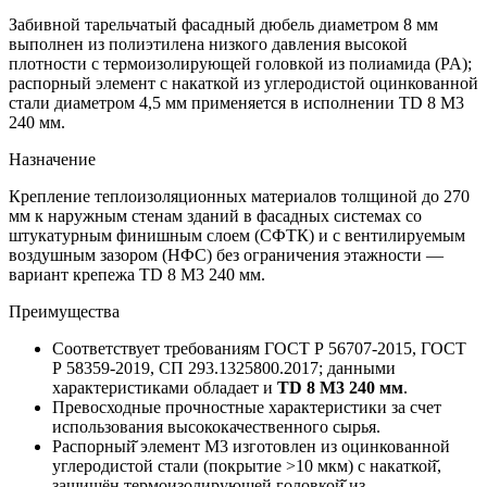
Забивной тарельчатый фасадный дюбель диаметром 8 мм
выполнен из полиэтилена низкого давления высокой
плотности с термоизолирующей головкой из полиамида (PA);
распорный элемент с накаткой из углеродистой оцинкованной
стали диаметром 4,5 мм применяется в исполнении TD 8 M3
240 мм.
Назначение
Крепление теплоизоляционных материалов толщиной до 270
мм к наружным стенам зданий в фасадных системах со
штукатурным финишным слоем (СФТК) и с вентилируемым
воздушным зазором (НФС) без ограничения этажности —
вариант крепежа TD 8 M3 240 мм.
Преимущества
Соответствует требованиям ГОСТ Р 56707-2015, ГОСТ
Р 58359-2019, СП 293.1325800.2017; данными
характеристиками обладает и
TD 8 M3 240 мм
.
Превосходные прочностные характеристики за счет
использования высококачественного сырья.
Распорный̆ элемент М3 изготовлен из оцинкованной
углеродистой стали (покрытие >10 мкм) с накаткой̆,
защищён термоизолирующей головкой̆ из