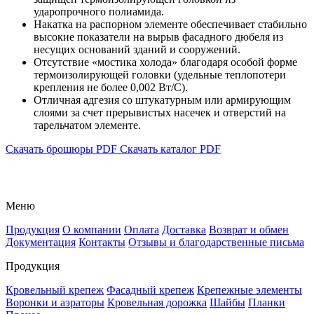
ударопрочного полиамида.
Накатка на распорном элементе обеспечивает стабильно
высокие показатели на вырыв фасадного дюбеля из
несущих оснований зданий и сооружений.
Отсутствие «мостика холода» благодаря особой форме
термоизолирующей головки (удельные теплопотери
крепления не более 0,002 Вт/C).
Отличная адгезия со штукатурным или армирующим
слоями за счет прерывистых насечек и отверстий на
тарельчатом элементе.
Скачать брошюры PDF
Скачать каталог PDF
Меню
Продукция
О компании
Оплата
Доставка
Возврат и обмен
Документация
Контакты
Отзывы и благодарственные письма
Продукция
Кровельный крепеж
Фасадный крепеж
Крепежные элементы
Воронки и аэраторы
Кровельная дорожка
Шайбы
Планки