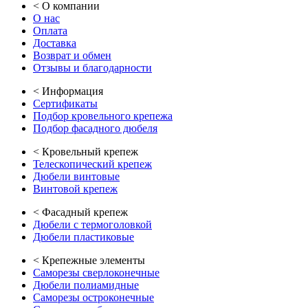
<
О компании
О нас
Оплата
Доставка
Возврат и обмен
Отзывы и благодарности
<
Информация
Сертификаты
Подбор кровельного крепежа
Подбор фасадного дюбеля
<
Кровельный крепеж
Телескопический крепеж
Дюбели винтовые
Винтовой крепеж
<
Фасадный крепеж
Дюбели с термоголовкой
Дюбели пластиковые
<
Крепежные элементы
Саморезы сверлоконечные
Дюбели полиамидные
Саморезы остроконечные