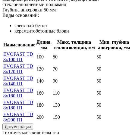
стеклонаполненный полиамид
Глубина анкеровки
50 мм
Виды оснований:
ячеистый бетон
керамзитобетонные блоки
Длина,
Макс. толщина
Мин. глубина
Наименование
мм
теплоизоляции, мм
анкеровки, мм
EVOFAST TD
100
50
50
8х100 П1
EVOFAST TD
120
70
50
8х120 П1
EVOFAST TD
140
90
50
8х140 П1
EVOFAST TD
160
110
50
8х160 П1
EVOFAST TD
180
130
50
8х180 П1
EVOFAST TD
200
150
50
8х200 П1
Документация
Техническое свидетельство