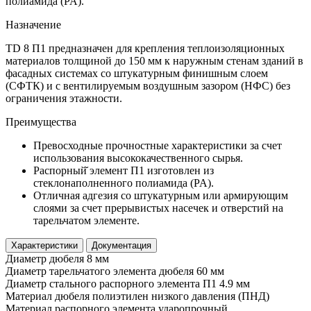
полиамида (PA).
Назначение
TD 8 П1 предназначен для крепления теплоизоляционных
материалов толщиной до 150 мм к наружным стенам зданий в
фасадных системах со штукатурным финишным слоем
(СФТК) и с вентилируемым воздушным зазором (НФС) без
ограничения этажности.
Преимущества
Превосходные прочностные характеристики за счет
использования высококачественного сырья.
Распорный̆ элемент П1 изготовлен из
стеклонаполненного полиамида (PA).
Отличная адгезия со штукатурным или армирующим
слоями за счет прерывистых насечек и отверстий на
тарельчатом элементе.
Характеристики
Документация
Диаметр дюбеля
8 мм
Диаметр тарельчатого элемента дюбеля
60 мм
Диаметр стального распорного элемента П1
4.9 мм
Материал дюбеля
полиэтилен низкого давления (ПНД)
Материал распорного элемента
ударопрочный