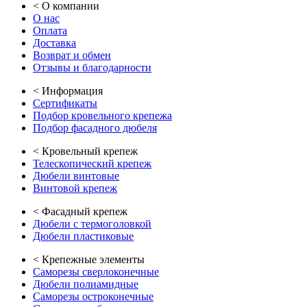
<
О компании
О нас
Оплата
Доставка
Возврат и обмен
Отзывы и благодарности
<
Информация
Сертификаты
Подбор кровельного крепежа
Подбор фасадного дюбеля
<
Кровельный крепеж
Телескопический крепеж
Дюбели винтовые
Винтовой крепеж
<
Фасадный крепеж
Дюбели с термоголовкой
Дюбели пластиковые
<
Крепежные элементы
Саморезы сверлоконечные
Дюбели полиамидные
Саморезы остроконечные