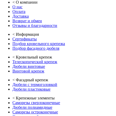
<
О компании
О нас
Оплата
Доставка
Возврат и обмен
Отзывы и благодарности
<
Информация
Сертификаты
Подбор кровельного крепежа
Подбор фасадного дюбеля
<
Кровельный крепеж
Телескопический крепеж
Дюбели винтовые
Винтовой крепеж
<
Фасадный крепеж
Дюбели с термоголовкой
Дюбели пластиковые
<
Крепежные элементы
Саморезы сверлоконечные
Дюбели полиамидные
Саморезы остроконечные