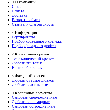
<
О компании
О нас
Оплата
Доставка
Возврат и обмен
Отзывы и благодарности
<
Информация
Сертификаты
Подбор кровельного крепежа
Подбор фасадного дюбеля
<
Кровельный крепеж
Телескопический крепеж
Дюбели винтовые
Винтовой крепеж
<
Фасадный крепеж
Дюбели с термоголовкой
Дюбели пластиковые
<
Крепежные элементы
Саморезы сверлоконечные
Дюбели полиамидные
Саморезы остроконечные