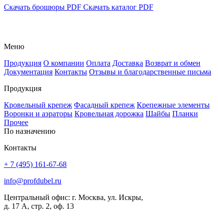
Скачать брошюры PDF
Скачать каталог PDF
Меню
Продукция
О компании
Оплата
Доставка
Возврат и обмен
Документация
Контакты
Отзывы и благодарственные письма
Продукция
Кровельный крепеж
Фасадный крепеж
Крепежные элементы
Воронки и аэраторы
Кровельная дорожка
Шайбы
Планки
Прочее
По назначению
Контакты
+ 7 (495) 161-67-68
info@profdubel.ru
Центральный офис: г. Москва, ул. Искры,
д. 17 А, стр. 2, оф. 13