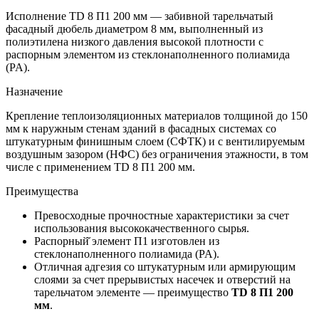
Исполнение TD 8 П1 200 мм — забивной тарельчатый
фасадный дюбель диаметром 8 мм, выполненный из
полиэтилена низкого давления высокой плотности с
распорным элементом из стеклонаполненного полиамида
(PA).
Назначение
Крепление теплоизоляционных материалов толщиной до 150
мм к наружным стенам зданий в фасадных системах со
штукатурным финишным слоем (СФТК) и с вентилируемым
воздушным зазором (НФС) без ограничения этажности, в том
числе с применением TD 8 П1 200 мм.
Преимущества
Превосходные прочностные характеристики за счет
использования высококачественного сырья.
Распорный̆ элемент П1 изготовлен из
стеклонаполненного полиамида (PA).
Отличная адгезия со штукатурным или армирующим
слоями за счет прерывистых насечек и отверстий на
тарельчатом элементе — преимущество
TD 8 П1 200
мм
.