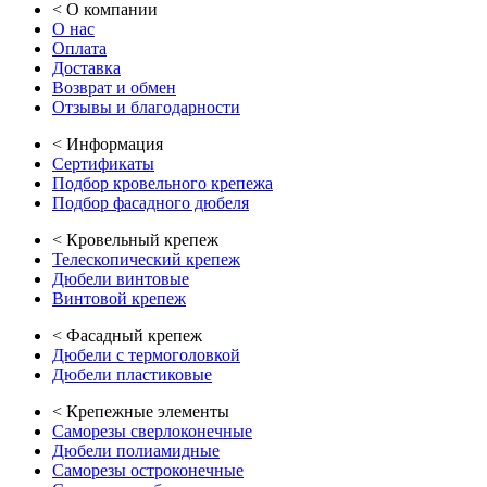
<
О компании
О нас
Оплата
Доставка
Возврат и обмен
Отзывы и благодарности
<
Информация
Сертификаты
Подбор кровельного крепежа
Подбор фасадного дюбеля
<
Кровельный крепеж
Телескопический крепеж
Дюбели винтовые
Винтовой крепеж
<
Фасадный крепеж
Дюбели с термоголовкой
Дюбели пластиковые
<
Крепежные элементы
Саморезы сверлоконечные
Дюбели полиамидные
Саморезы остроконечные